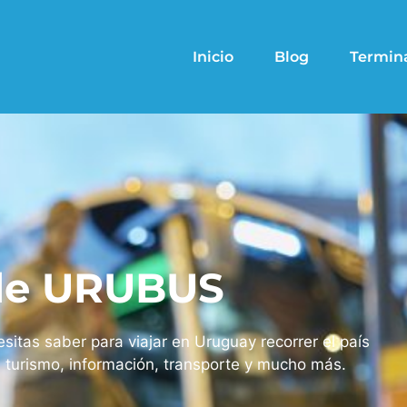
Inicio
Blog
Termin
 de URUBUS
sitas saber para viajar en Uruguay recorrer el país
 turismo, información, transporte y mucho más.