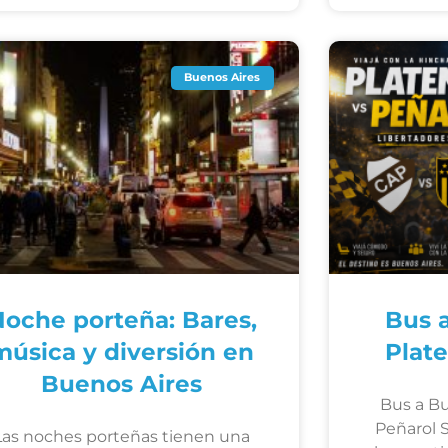
Buenos Aires
oche porteña: Bares,
Bus 
música y diversión en
Plat
Buenos Aires
Bus a Bu
Peñarol S
Las noches porteñas tienen una