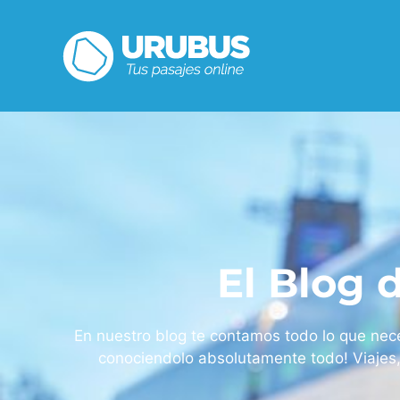
El Blog
En nuestro blog te contamos todo lo que nece
conociendolo absolutamente todo! Viajes,