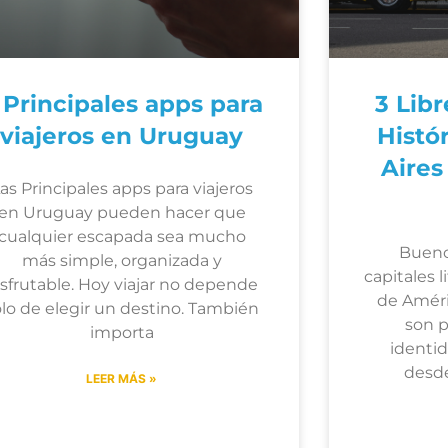
 Principales apps para
3 Lib
viajeros en Uruguay
Histó
Aires
as Principales apps para viajeros
en Uruguay pueden hacer que
cualquier escapada sea mucho
Bueno
más simple, organizada y
capitales 
isfrutable. Hoy viajar no depende
de Améric
olo de elegir un destino. También
son p
importa
identid
desde
LEER MÁS »