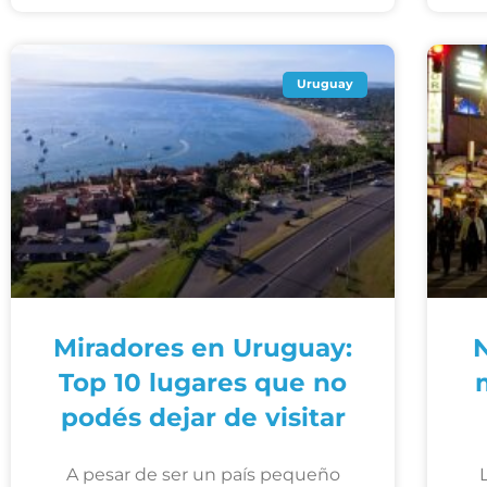
Uruguay
Miradores en Uruguay:
N
Top 10 lugares que no
podés dejar de visitar
A pesar de ser un país pequeño