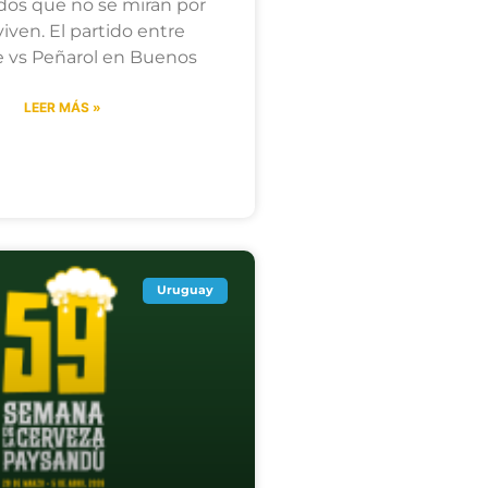
dos que no se miran por
viven. El partido entre
e vs Peñarol en Buenos
LEER MÁS »
Uruguay