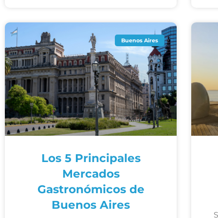
Buenos Aires
Los 5 Principales
Mercados
Gastronómicos de
Buenos Aires
S