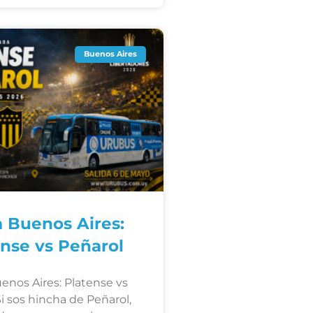
Buenos Aires
a Buenos Aires:
ense vs Peñarol
enos Aires: Platense vs
i sos hincha de Peñarol,