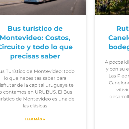
Bus turístico de
Rut
Montevideo: Costos,
Canel
Circuito y todo lo que
bodeg
precisas saber
A pocos k
y con su 
us Turístico de Montevideo: todo
Las Pied
lo que necesitas saber para
Canelone
isfrutar de la capital uruguaya te
vitiv
lo contamos en URUBUS. El Bus
desarrol
urístico de Montevideo es una de
las clásicas
LEER MÁS »