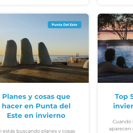
Punta Del Este
Planes y cosas que
Top 
hacer en Punta del
invie
Este en invierno
Cuando b
aparecen 
i estás buscando planes y cosas