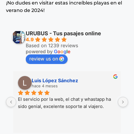
¡No dudes en visitar estas increíbles playas en el
verano de 2024!
URUBUS - Tus pasajes online
4.9
Based on 1239 reviews
powered by
G
o
o
g
l
e
review us on
Luis López Sánchez
hace 4 meses
 
El servicio por la web, el chat y whastapp ha 
M
sido genial, excelente soporte al viajero.
co
Gr