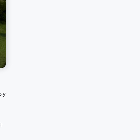
o y
l