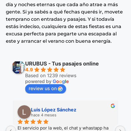
día y noches eternas que cada año atrae a más
gente. Si ya sabés a qué fechas querés ir, movete
temprano con entradas y pasajes. Y si todavía
estás indeciso, cualquiera de estas fiestas es una
excusa perfecta para pegarte una escapada al
este y arrancar el verano con buena energía.
URUBUS - Tus pasajes online
4.9
Based on 1239 reviews
powered by
G
o
o
g
l
e
review us on
Luis López Sánchez
hace 4 meses
 
El servicio por la web, el chat y whastapp ha 
M