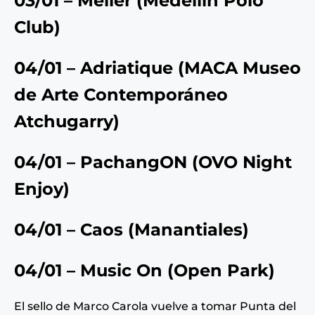
03/01 – Meller
(
Medellin Polo
Club
)
04/01 – Adriatique
(
MACA Museo
de Arte Contemporáneo
Atchugarry
)
04/01 – PachangON
(
OVO Night
Enjoy
)
04/01 – Caos
(
Manantiales
)
04/01 – Music On
(
Open Park
)
El sello de Marco Carola vuelve a tomar Punta del