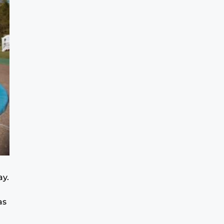
ay.
as