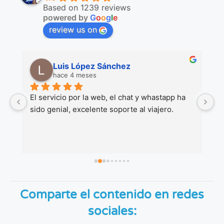
Based on 1239 reviews
powered by
G
o
o
g
l
e
review us on
Luis López Sánchez
hace 4 meses
 
El servicio por la web, el chat y whastapp ha 
M
sido genial, excelente soporte al viajero.
co
Gr
Comparte el contenido en redes
sociales: