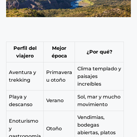
Perfil del
Mejor
¿Por qué?
viajero
época
Clima templado y
Aventura y
Primavera
paisajes
trekking
u otoño
increíbles
Playa y
Sol, mar y mucho
Verano
descanso
movimiento
Vendimias,
Enoturismo
bodegas
y
Otoño
abiertas, platos
gastronomía